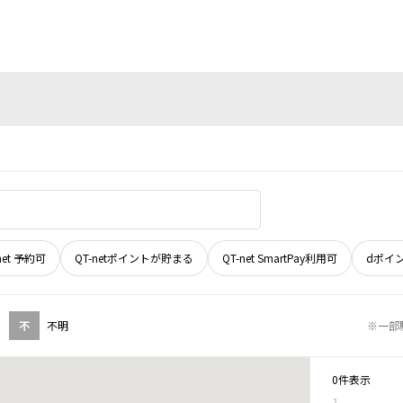
net 予約可
QT-netポイントが貯まる
QT-net SmartPay利用可
dポイ
不
不明
※一部
0件表示
1