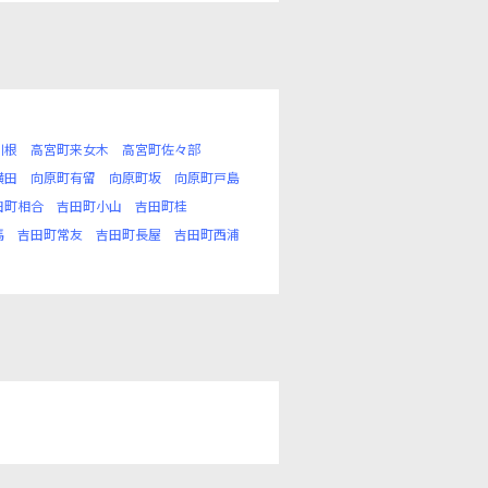
川根
高宮町来女木
高宮町佐々部
横田
向原町有留
向原町坂
向原町戸島
田町相合
吉田町小山
吉田町桂
馬
吉田町常友
吉田町長屋
吉田町西浦