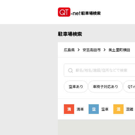
駐車場検索
駐車場検索
広島県
安芸高田市
美土里町横田
空車あり
車椅子対応あり
QT-
満
満車
空
空車
混
混雑