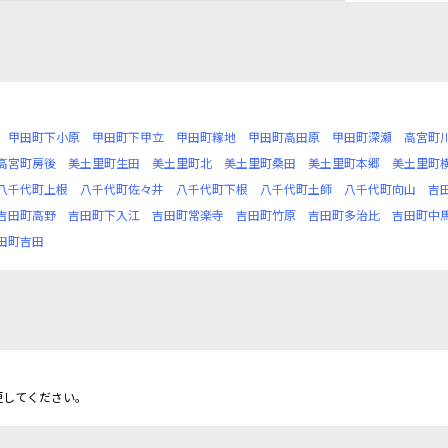
甲田町下小原
甲田町下甲立
甲田町糘地
甲田町高田原
甲田町深瀬
高宮町
高宮町房後
美土里町生田
美土里町北
美土里町桑田
美土里町本郷
美土里町
八千代町上根
八千代町佐々井
八千代町下根
八千代町土師
八千代町向山
吉
吉田町高野
吉田町下入江
吉田町常楽寺
吉田町竹原
吉田町多治比
吉田町中
田町吉田
更してください。