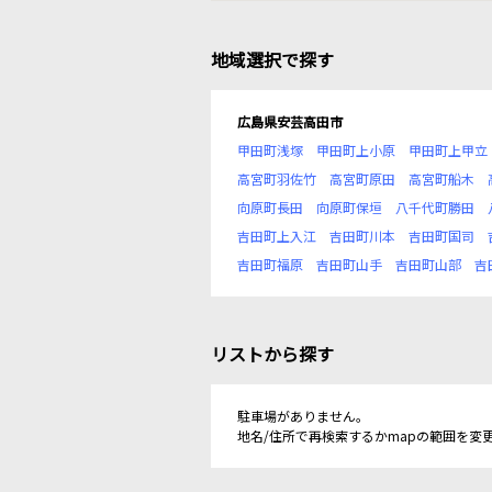
地域選択で探す
広島県安芸高田市
甲田町浅塚
甲田町上小原
甲田町上甲立
高宮町羽佐竹
高宮町原田
高宮町船木
向原町長田
向原町保垣
八千代町勝田
吉田町上入江
吉田町川本
吉田町国司
吉田町福原
吉田町山手
吉田町山部
吉
リストから探す
駐車場がありません。
地名/住所で再検索するかmapの範囲を変