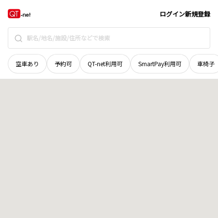
広島県
安芸高田市
高宮町川根
地域選択で探す
ログイン
新規登録
空車あり
予約可
QT-net利用可
SmartPay利用可
車椅子