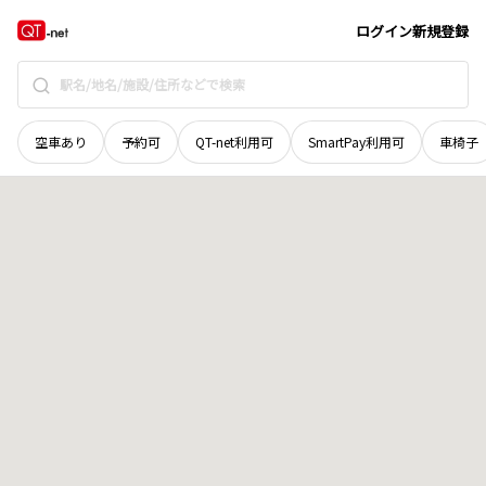
広島県
尾道市
十四日元町
地域選択で探す
ログイン
新規登録
空車あり
予約可
QT-net利用可
SmartPay利用可
車椅子