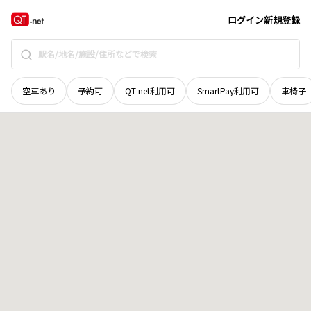
広島県
尾道市
十四日町
地域選択で探す
ログイン
新規登録
空車あり
予約可
QT-net利用可
SmartPay利用可
車椅子