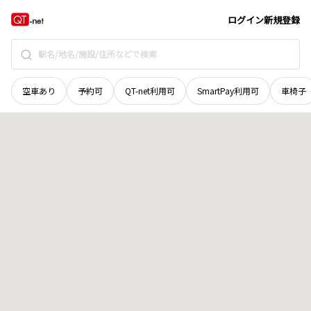
広島県
尾道市
御調町丸河南
地域選択で探す
ログイン
新規登録
空車あり
予約可
QT-net利用可
SmartPay利用可
車椅子