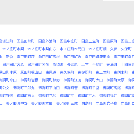
島洲江町
因島田熊町
因島外浦町
因島中庄町
因島土生町
因島原町
因島三
木ノ庄町木梨
木ノ庄町木梨山方
木ノ庄町木門田
木ノ庄町畑
久保
久保町
山
新浜
瀬戸田町荻
瀬戸田町高根
瀬戸田町沢
瀬戸田町鹿田原
瀬戸田町瀬
瀬戸田町宮原
瀬戸田町名荷
高須町
長者原
土堂
手崎町
天満町
十四日
原田町小原
原田町梶山田
東尾道
東久保町
東御所町
東土堂町
東則末町
御調町今田
御調町岩根
御調町植野
御調町江田
御調町大田
御調町大原
御
町公文
御調町三郎丸
御調町下山田
御調町菅
御調町千堂
御調町高尾
御調
調町野間
御調町白太
御調町花尻
御調町平
御調町平木
御調町福井
御調町
江
美ノ郷町中野
美ノ郷町本郷
美ノ郷町三成
向島町
向島町岩子島
向島町