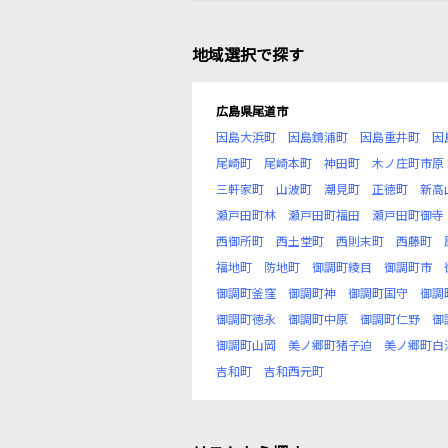
地域選択で探す
広島県尾道市
因島大浜町
因島鏡浦町
因島重井町
因
尾崎町
尾崎本町
神田町
木ノ庄町市原
三軒家町
山波町
潮見町
正徳町
新高
瀬戸田町林
瀬戸田町福田
瀬戸田町御寺
西御所町
西土堂町
西則末町
西藤町
福地町
防地町
御調町綾目
御調町市
御調町釜窪
御調町神
御調町国守
御調
御調町徳永
御調町中原
御調町仁野
御
御調町山岡
美ノ郷町猪子迫
美ノ郷町白
吉和町
吉和西元町