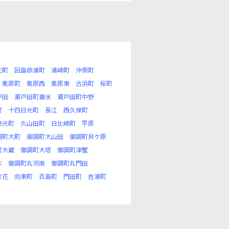
庄町
因島椋浦町
浦崎町
沖側町
栗原町
栗原西
栗原東
古浜町
桜町
戸田
瀬戸田町垂水
瀬戸田町中野
町
十四日元町
長江
西久保町
東元町
久山田町
日比崎町
平原
調町大町
御調町大山田
御調町貝ケ原
町大蔵
御調町大塔
御調町津蟹
本
御調町丸河南
御調町丸門田
立花
向東町
百島町
門田町
吉浦町