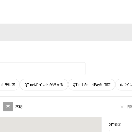
net 予約可
QT-netポイントが貯まる
QT-net SmartPay利用可
dポイ
不
不明
※一部
0件表示
1