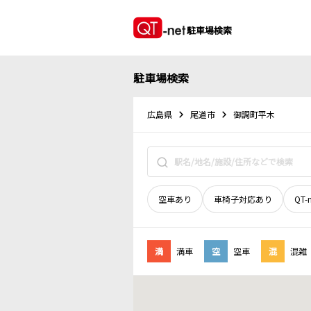
駐車場検索
駐車場検索
広島県
尾道市
御調町平木
空車あり
車椅子対応あり
QT-
満
満車
空
空車
混
混雑