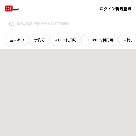
広島県
尾道市
御調町江田
地域選択で探す
ログイン
新規登録
空車あり
予約可
QT-net利用可
SmartPay利用可
車椅子