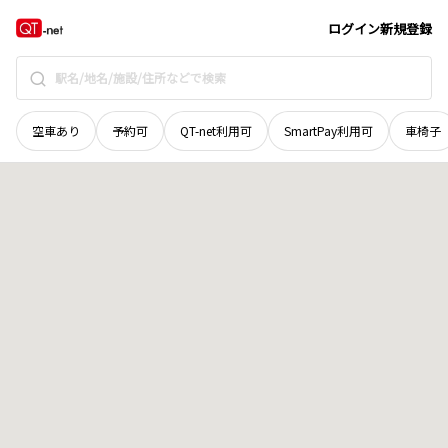
広島県
尾道市
御調町福井
地域選択で探す
ログイン
新規登録
空車あり
予約可
QT-net利用可
SmartPay利用可
車椅子