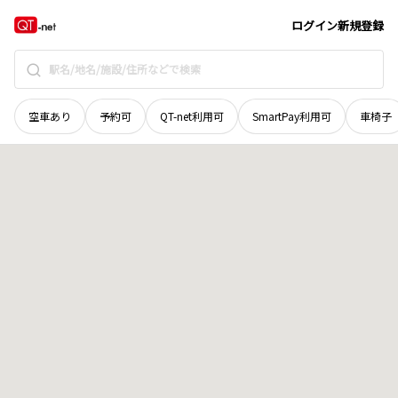
広島県
尾道市
東則末町
地域選択で探す
ログイン
新規登録
空車あり
予約可
QT-net利用可
SmartPay利用可
車椅子