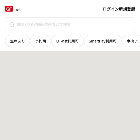
広島県
尾道市
栗原西
地域選択で探す
ログイン
新規登録
空車あり
予約可
QT-net利用可
SmartPay利用可
車椅子