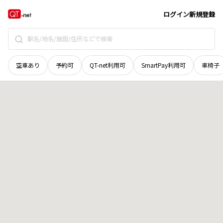
広島県
山県郡北広島町
今田
地域選択で探す
ログイン
新規登録
空車あり
予約可
QT-net利用可
SmartPay利用可
車椅子