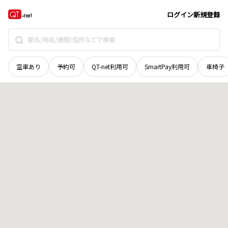
広島県
山県郡北広島町
寺原
地域選択で探す
ログイン
新規登録
空車あり
予約可
QT-net利用可
SmartPay利用可
車椅子