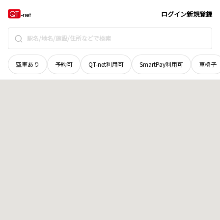
広島県
山県郡北広島町
春木
地域選択で探す
ログイン
新規登録
空車あり
予約可
QT-net利用可
SmartPay利用可
車椅子