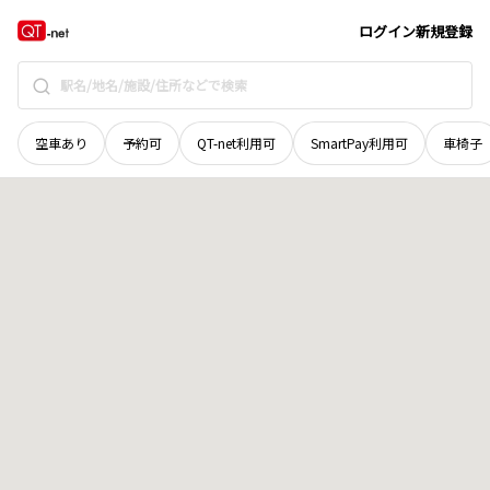
広島県
山県郡北広島町
舞綱
地域選択で探す
ログイン
新規登録
空車あり
予約可
QT-net利用可
SmartPay利用可
車椅子