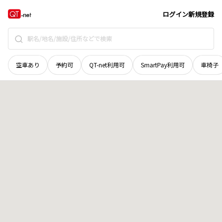
広島県
山県郡安芸太田町
大字柴木
地域選択で探す
ログイン
新規登録
空車あり
予約可
QT-net利用可
SmartPay利用可
車椅子