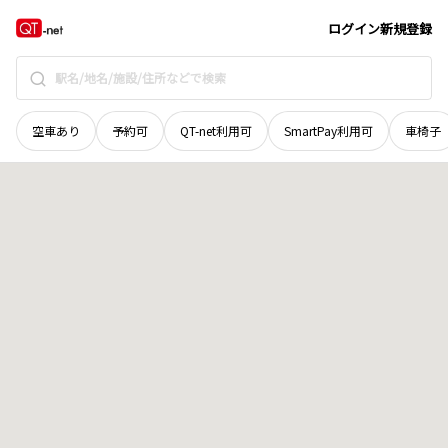
広島県
広島市中区
南吉島
地域選択で探す
ログイン
新規登録
空車あり
予約可
QT-net利用可
SmartPay利用可
車椅子