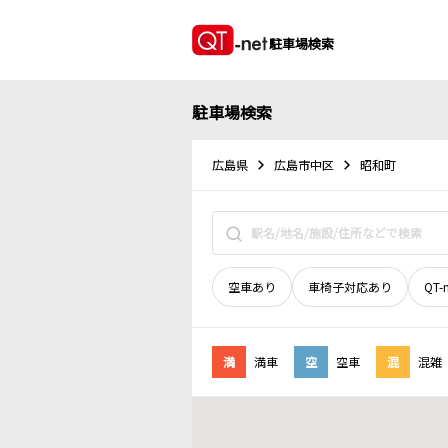
駐車場検索
駐車場検索
広島県
広島市中区
昭和町
空車あり
車椅子対応あり
QT-
満
満車
空
空車
混
混雑