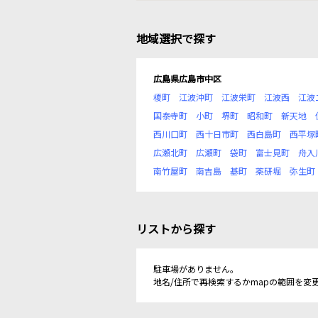
地域選択で探す
広島県広島市中区
榎町
江波沖町
江波栄町
江波西
江波
国泰寺町
小町
堺町
昭和町
新天地
西川口町
西十日市町
西白島町
西平塚
広瀬北町
広瀬町
袋町
富士見町
舟入
南竹屋町
南吉島
基町
薬研堀
弥生町
リストから探す
駐車場がありません。
地名/住所で再検索するかmapの範囲を変