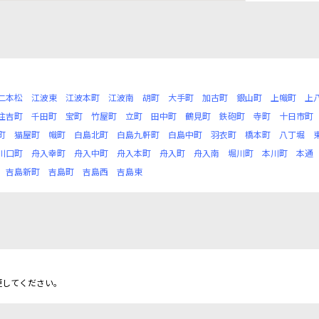
二本松
江波東
江波本町
江波南
胡町
大手町
加古町
銀山町
上幟町
上
住吉町
千田町
宝町
竹屋町
立町
田中町
鶴見町
鉄砲町
寺町
十日市町
町
猫屋町
幟町
白島北町
白島九軒町
白島中町
羽衣町
橋本町
八丁堀
川口町
舟入幸町
舟入中町
舟入本町
舟入町
舟入南
堀川町
本川町
本通
吉島新町
吉島町
吉島西
吉島東
更してください。