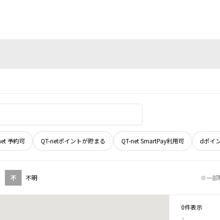
net 予約可
QT-netポイントが貯まる
QT-net SmartPay利用可
dポイ
不
不明
※一部
0件表示
1