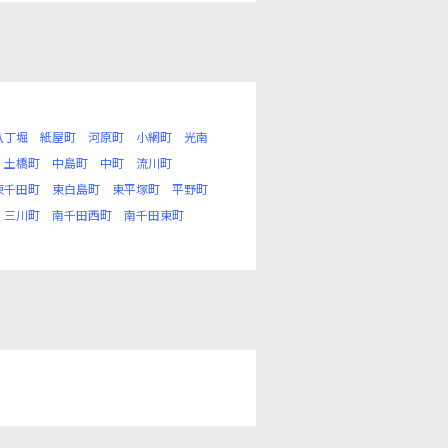
八丁堀
紙屋町
河原町
小網町
光南
土橋町
中島町
中町
流川町
東千田町
東白島町
東平塚町
平野町
三川町
南千田西町
南千田東町