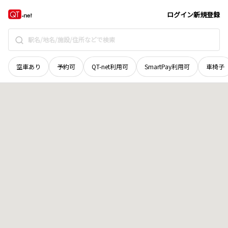
広島県
広島市中区
江波西
地域選択で探す
ログイン
新規登録
空車あり
予約可
QT-net利用可
SmartPay利用可
車椅子