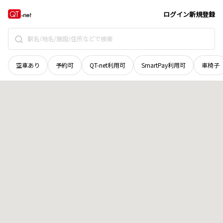
広島県
広島市中区
河原町
地域選択で探す
ログイン
新規登録
空車あり
予約可
QT-net利用可
SmartPay利用可
車椅子