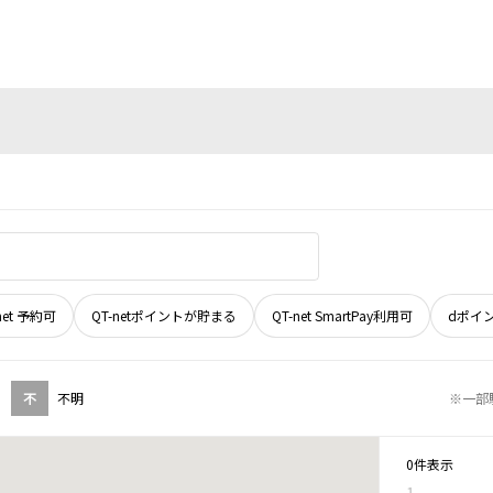
net 予約可
QT-netポイントが貯まる
QT-net SmartPay利用可
dポイ
不
不明
※一部
0件表示
1