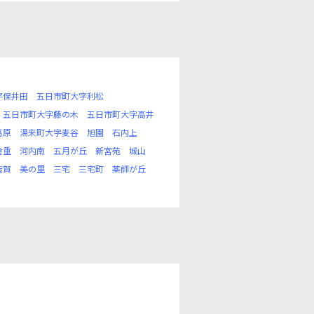
字保井田
五日市町大字利松
五日市町大字藤の木
五日市町大字高井
葛原
湯来町大字麦谷
旭園
石内上
倉重
河内南
五月が丘
新宮苑
城山
皆賀
美の里
三宅
三宅町
薬師が丘