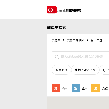
駐車場検索
駐車場検索
広島県
広島市佐伯区
五日市港
空車あり
車椅子対応あり
QT-
満
満車
空
空車
混
混雑