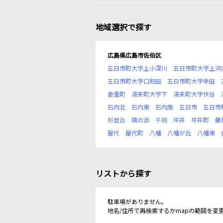
地域選択で探す
広島県広島市佐伯区
五日市町大字上小深川
五日市町大字上河
五日市町大字口和田
五日市町大字寺田
倉重町
湯来町大字下
湯来町大字伏谷
石内北
石内東
石内南
五日市
五日市
杉並台
隅の浜
千同
坪井
坪井町
藤
屋代
屋代町
八幡
八幡が丘
八幡東
リストから探す
駐車場がありません。
地名/住所で再検索するかmapの範囲を変