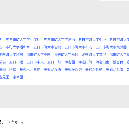
内
五日市町大字下小深川
五日市町大字下河内
五日市町大字中地
五日市町大
五日市町大字昭和台
五日市町大字皆賀
五日市町大字石内
五日市町大字美鈴園
湯来町大字和田
湯来町大字多田
湯来町大字白砂
湯来町大字菅沢
湯来町大字
駅前
五日市港
五日市中央
五日市町
海老園
海老山町
海老山南
観音台
垂園
利松
藤の木
三筋
美鈴が丘西
美鈴が丘東
美鈴が丘緑
美鈴が丘南
吉見園
楽々園
更してください。