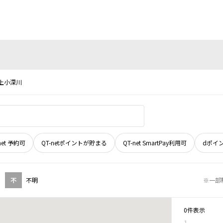
上小深川
net 予約可
QT-netポイントが貯まる
QT-net SmartPay利用可
dポイ
不
不明
※一部
0件表示
1