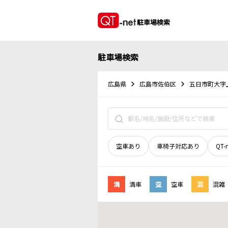
駐車場検索
駐車場検索
広島県
広島市佐伯区
五日市町大字
空車あり
車椅子対応あり
QT-
満
満車
空
空車
混
混雑