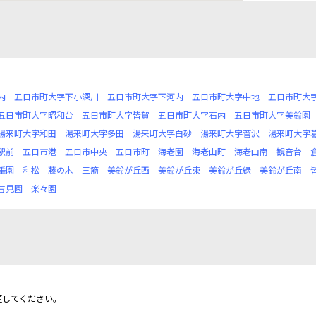
内
五日市町大字下小深川
五日市町大字下河内
五日市町大字中地
五日市町大
五日市町大字昭和台
五日市町大字皆賀
五日市町大字石内
五日市町大字美鈴園
湯来町大字和田
湯来町大字多田
湯来町大字白砂
湯来町大字菅沢
湯来町大字
駅前
五日市港
五日市中央
五日市町
海老園
海老山町
海老山南
観音台
垂園
利松
藤の木
三筋
美鈴が丘西
美鈴が丘東
美鈴が丘緑
美鈴が丘南
吉見園
楽々園
更してください。