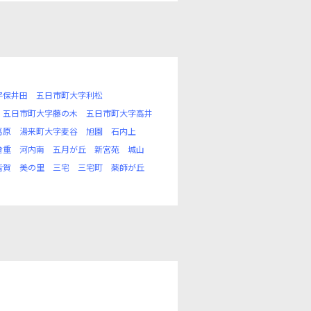
字保井田
五日市町大字利松
五日市町大字藤の木
五日市町大字高井
葛原
湯来町大字麦谷
旭園
石内上
倉重
河内南
五月が丘
新宮苑
城山
皆賀
美の里
三宅
三宅町
薬師が丘