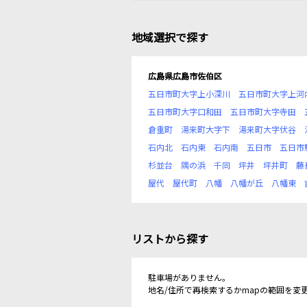
地域選択で探す
広島県広島市佐伯区
五日市町大字上小深川
五日市町大字上河
五日市町大字口和田
五日市町大字寺田
倉重町
湯来町大字下
湯来町大字伏谷
石内北
石内東
石内南
五日市
五日市
杉並台
隅の浜
千同
坪井
坪井町
藤
屋代
屋代町
八幡
八幡が丘
八幡東
リストから探す
駐車場がありません。
地名/住所で再検索するかmapの範囲を変