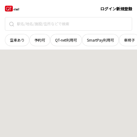
広島県
広島市佐伯区
五日市町大字利松
地域選択で探す
ログイン
新規登録
空車あり
予約可
QT-net利用可
SmartPay利用可
車椅子