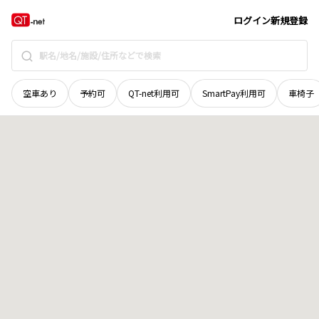
広島県
広島市佐伯区
五日市町
地域選択で探す
ログイン
新規登録
空車あり
予約可
QT-net利用可
SmartPay利用可
車椅子