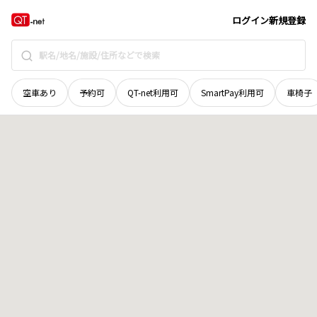
広島県
広島市佐伯区
湯来町大字和田
地域選択で探す
ログイン
新規登録
空車あり
予約可
QT-net利用可
SmartPay利用可
車椅子