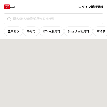
広島県
広島市佐伯区
皆賀
地域選択で探す
ログイン
新規登録
空車あり
予約可
QT-net利用可
SmartPay利用可
車椅子