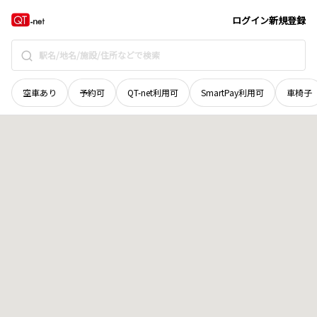
広島県
広島市南区
仁保沖町
地域選択で探す
ログイン
新規登録
空車あり
予約可
QT-net利用可
SmartPay利用可
車椅子