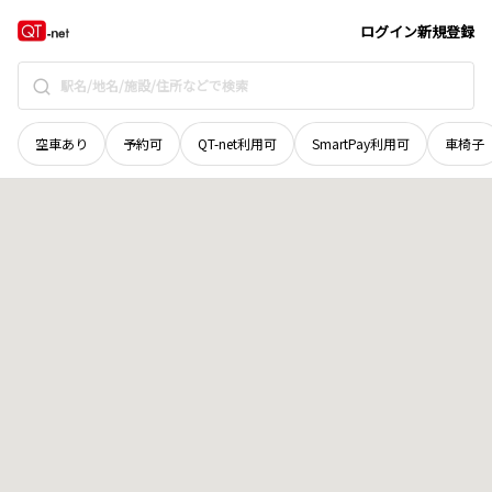
広島県
広島市南区
元宇品町
地域選択で探す
ログイン
新規登録
空車あり
予約可
QT-net利用可
SmartPay利用可
車椅子