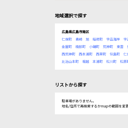
地域選択で探す
広島県広島市南区
仁保町
青崎
旭
稲荷町
宇品海岸
宇
金屋町
楠那町
小磯町
荒神町
東雲
西荒神町
西本浦町
西翠町
似島町
仁
比治山本町
堀越
本浦町
松川町
松原
リストから探す
駐車場がありません。
地名/住所で再検索するかmapの範囲を変