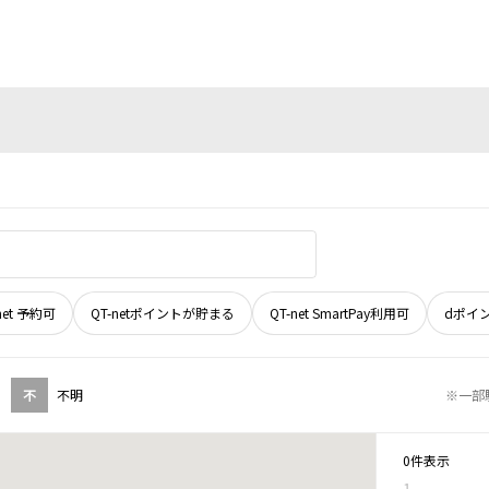
net 予約可
QT-netポイントが貯まる
QT-net SmartPay利用可
dポイ
不
不明
※一部
0件表示
1