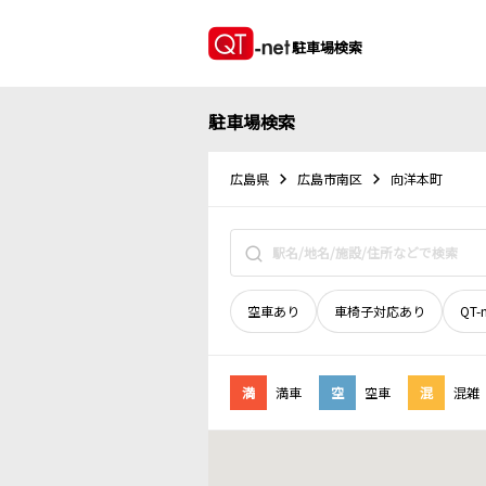
駐車場検索
駐車場検索
広島県
広島市南区
向洋本町
空車あり
車椅子対応あり
QT-
満
満車
空
空車
混
混雑