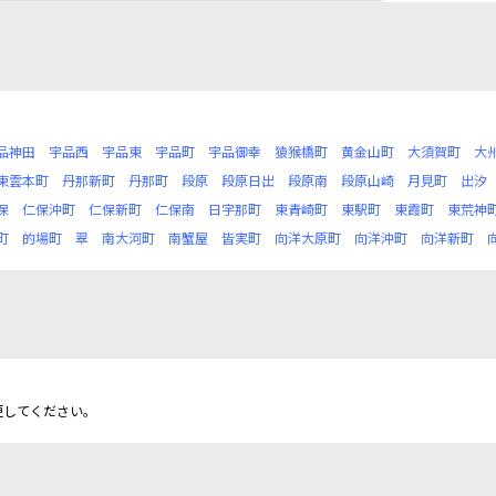
品神田
宇品西
宇品東
宇品町
宇品御幸
猿猴橋町
黄金山町
大須賀町
大
東雲本町
丹那新町
丹那町
段原
段原日出
段原南
段原山崎
月見町
出汐
保
仁保沖町
仁保新町
仁保南
日宇那町
東青崎町
東駅町
東霞町
東荒神
町
的場町
翠
南大河町
南蟹屋
皆実町
向洋大原町
向洋沖町
向洋新町
更してください。