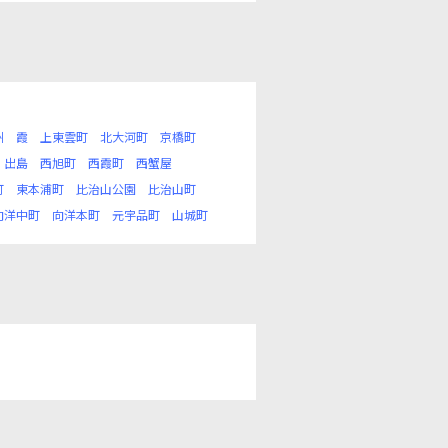
州
霞
上東雲町
北大河町
京橋町
出島
西旭町
西霞町
西蟹屋
町
東本浦町
比治山公園
比治山町
向洋中町
向洋本町
元宇品町
山城町