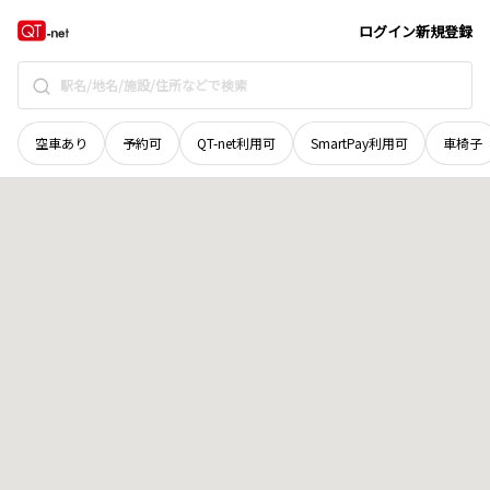
広島県
広島市南区
比治山本町
地域選択で探す
ログイン
新規登録
空車あり
予約可
QT-net利用可
SmartPay利用可
車椅子