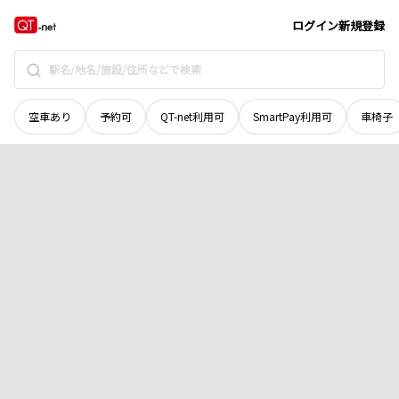
広島県
広島市南区
荒神町
地域選択で探す
ログイン
新規登録
空車あり
予約可
QT-net利用可
SmartPay利用可
車椅子