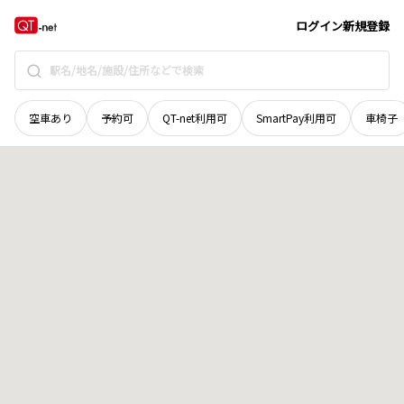
広島県
広島市安佐北区
倉掛
地域選択で探す
ログイン
新規登録
空車あり
予約可
QT-net利用可
SmartPay利用可
車椅子