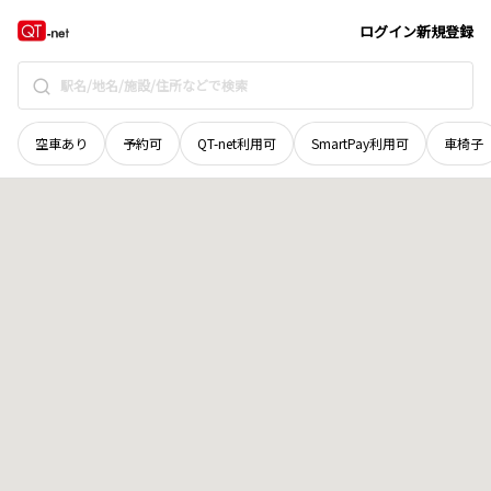
広島県
広島市安佐北区
安佐町大字毛木
地域選択で探す
ログイン
新規登録
空車あり
予約可
QT-net利用可
SmartPay利用可
車椅子