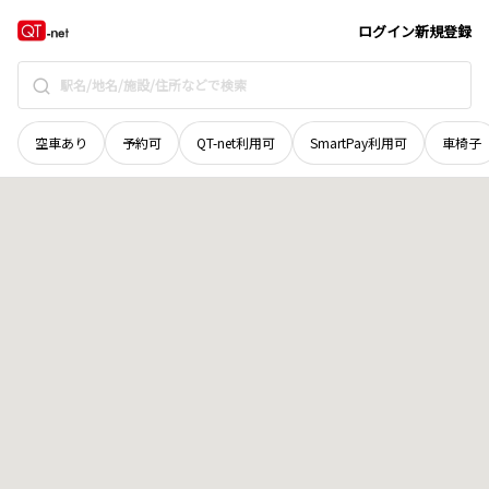
広島県
広島市安佐北区
白木町大字市川
地域選択で探す
ログイン
新規登録
空車あり
予約可
QT-net利用可
SmartPay利用可
車椅子