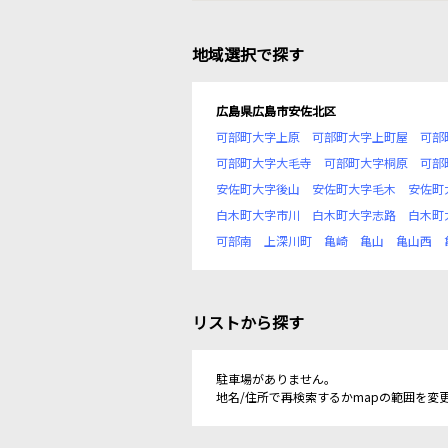
地域選択で探す
広島県広島市安佐北区
可部町大字上原
可部町大字上町屋
可部
可部町大字大毛寺
可部町大字桐原
可部
安佐町大字後山
安佐町大字毛木
安佐町
白木町大字市川
白木町大字志路
白木町
可部南
上深川町
亀崎
亀山
亀山西
リストから探す
駐車場がありません。
地名/住所で再検索するかmapの範囲を変