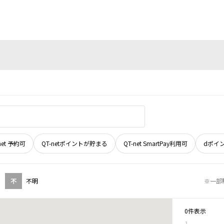
net 予約可
QT-netポイントが貯まる
QT-net SmartPay利用可
dポイ
不
不明
※一部
0件表示
1