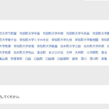
町大字下町屋
可部町大字中島
可部町大字中野
可部町大字今井田
可部町大字
町大字綾ケ谷
安佐町大字くすの木台
安佐町大字久地
安佐町大字動物園
安佐
大字筒瀬
安佐町大字鈴張
安佐町大字飯室
白木町大字三田
白木町大字井原
大字有留
白木町大字秋山
落合町
あさひが丘
大林
大林町
小河原町
落合
亀山南
狩留家町
口田
口田町
口田南
口田南町
倉掛
深川
深川町
真亀
更してください。