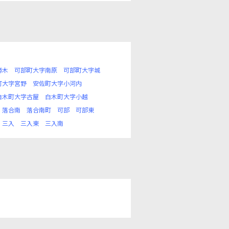
勝木
可部町大字南原
可部町大字城
町大字宮野
安佐町大字小河内
白木町大字古屋
白木町大字小越
落合南
落合南町
可部
可部東
三入
三入東
三入南