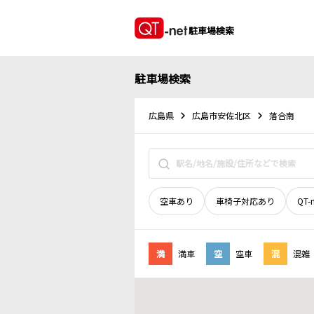
駐車場検索
駐車場検索
広島県
広島市安佐北区
落合南
空車あり
車椅子対応あり
QT-
満
満車
空
空車
混
混雑