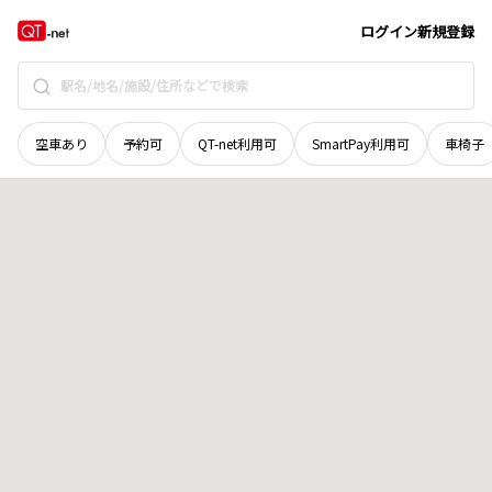
広島県
広島市安佐南区
古市
地域選択で探す
ログイン
新規登録
空車あり
予約可
QT-net利用可
SmartPay利用可
車椅子