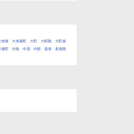
大塚東
大塚東町
大町
大町西
大町東
伴東町
伴南
中須
中筋
長束
長束西