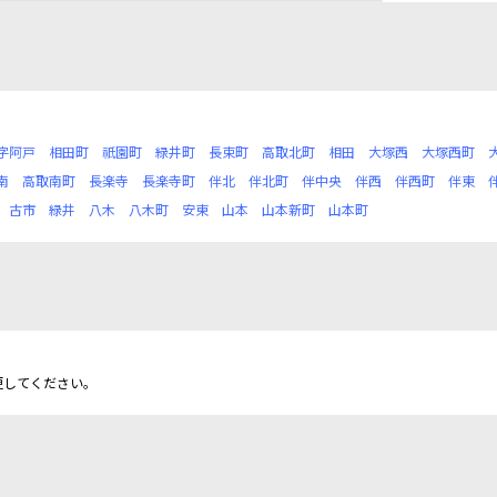
字阿戸
相田町
祇園町
緑井町
長束町
高取北町
相田
大塚西
大塚西町
南
高取南町
長楽寺
長楽寺町
伴北
伴北町
伴中央
伴西
伴西町
伴東
古市
緑井
八木
八木町
安東
山本
山本新町
山本町
更してください。