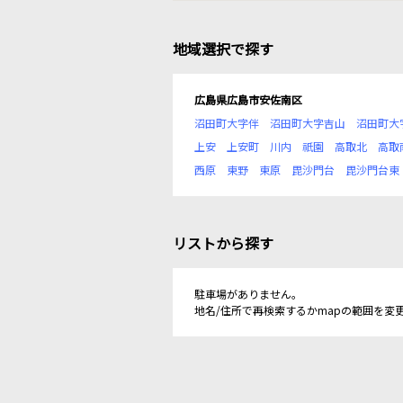
地域選択で探す
広島県広島市安佐南区
沼田町大字伴
沼田町大字吉山
沼田町大
上安
上安町
川内
祇園
高取北
高取
西原
東野
東原
毘沙門台
毘沙門台東
リストから探す
駐車場がありません。
地名/住所で再検索するかmapの範囲を変