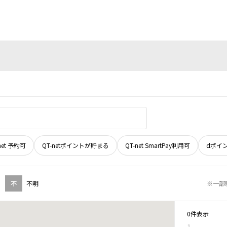
net 予約可
QT-netポイントが貯まる
QT-net SmartPay利用可
dポイ
不
不明
※一部
0件表示
1