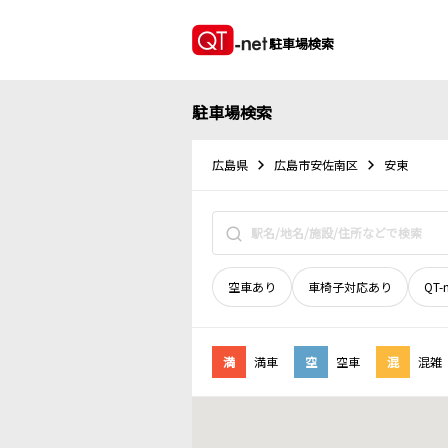
駐車場検索
駐車場検索
広島県
広島市安佐南区
安東
空車あり
車椅子対応あり
QT-
満
満車
空
空車
混
混雑