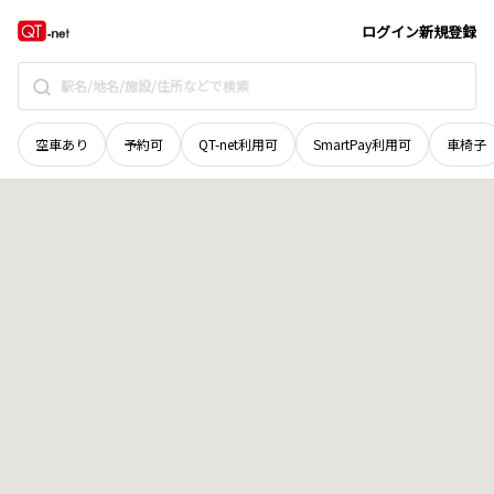
広島県
広島市安佐南区
長楽寺町
地域選択で探す
ログイン
新規登録
空車あり
予約可
QT-net利用可
SmartPay利用可
車椅子