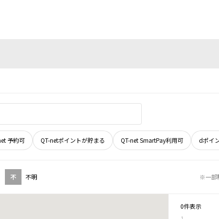
net 予約可
QT-netポイントが貯まる
QT-net SmartPay利用可
dポイ
不
不明
※一部
0件表示
1