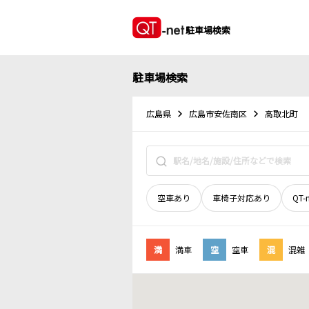
駐車場検索
駐車場検索
広島県
広島市安佐南区
高取北町
空車あり
車椅子対応あり
QT-
満
満車
空
空車
混
混雑