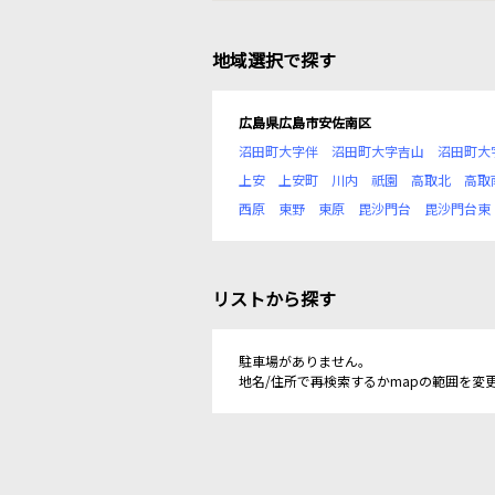
地域選択で探す
広島県広島市安佐南区
沼田町大字伴
沼田町大字吉山
沼田町大
上安
上安町
川内
祇園
高取北
高取
西原
東野
東原
毘沙門台
毘沙門台東
リストから探す
駐車場がありません。
地名/住所で再検索するかmapの範囲を変