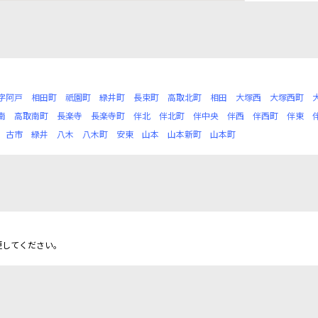
字阿戸
相田町
祇園町
緑井町
長束町
高取北町
相田
大塚西
大塚西町
南
高取南町
長楽寺
長楽寺町
伴北
伴北町
伴中央
伴西
伴西町
伴東
古市
緑井
八木
八木町
安東
山本
山本新町
山本町
更してください。