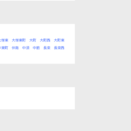
大塚東
大塚東町
大町
大町西
大町東
伴東町
伴南
中須
中筋
長束
長束西