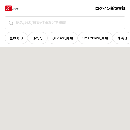
広島県
広島市東区
温品町
地域選択で探す
ログイン
新規登録
空車あり
予約可
QT-net利用可
SmartPay利用可
車椅子