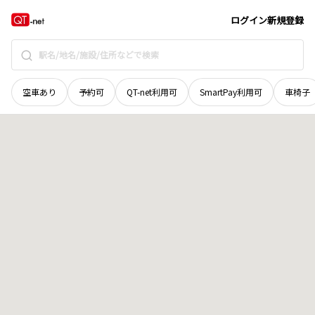
広島県
広島市東区
馬木町
地域選択で探す
ログイン
新規登録
空車あり
予約可
QT-net利用可
SmartPay利用可
車椅子