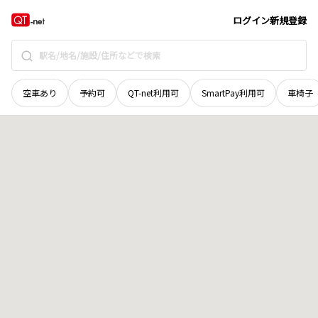
広島県
広島市西区
南観音町
地域選択で探す
ログイン
新規登録
空車あり
予約可
QT-net利用可
SmartPay利用可
車椅子