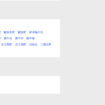
町
観音本町
観音町
草津梅が台
町
庚午北
庚午中
庚午南
古江西町
古江東町
古田台
三篠北町