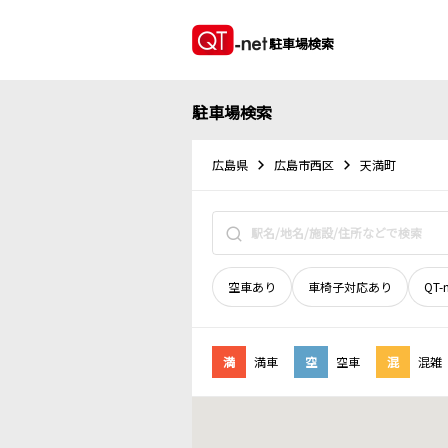
駐車場検索
駐車場検索
広島県
広島市西区
天満町
空車あり
車椅子対応あり
QT-
満
満車
空
空車
混
混雑