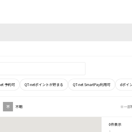
net 予約可
QT-netポイントが貯まる
QT-net SmartPay利用可
dポイ
不
不明
※一部
0件表示
1