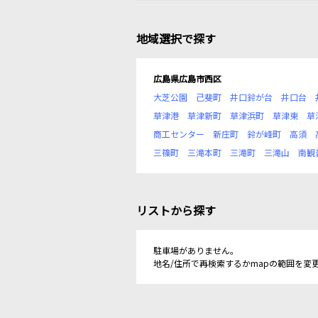
地域選択で探す
広島県広島市西区
大芝公園
己斐町
井口鈴が台
井口台
草津港
草津新町
草津浜町
草津東
草
商工センター
新庄町
鈴が峰町
高須
三篠町
三滝本町
三滝町
三滝山
南観
リストから探す
駐車場がありません。
地名/住所で再検索するかmapの範囲を変