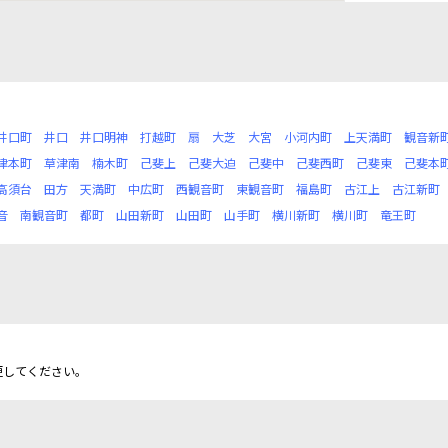
井口町
井口
井口明神
打越町
扇
大芝
大宮
小河内町
上天満町
観音新
津本町
草津南
楠木町
己斐上
己斐大迫
己斐中
己斐西町
己斐東
己斐本
高須台
田方
天満町
中広町
西観音町
東観音町
福島町
古江上
古江新町
音
南観音町
都町
山田新町
山田町
山手町
横川新町
横川町
竜王町
更してください。