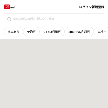
広島県
広島市西区
楠木町
地域選択で探す
ログイン
新規登録
空車あり
予約可
QT-net利用可
SmartPay利用可
車椅子