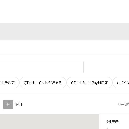
net 予約可
QT-netポイントが貯まる
QT-net SmartPay利用可
dポイ
不
不明
※一部
0件表示
1