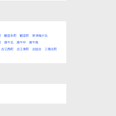
町
観音本町
観音町
草津梅が台
町
庚午北
庚午中
庚午南
古江西町
古江東町
古田台
三篠北町