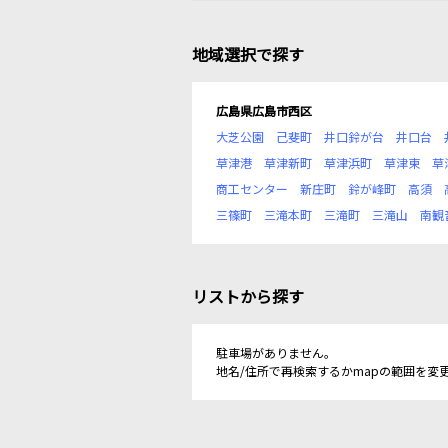
地域選択で探す
広島県広島市西区
大芝公園
己斐町
井口鈴が台
井口台
草津港
草津新町
草津浜町
草津東
草
商工センター
新庄町
鈴が峰町
高須
三篠町
三滝本町
三滝町
三滝山
南観
リストから探す
駐車場がありません。
地名/住所で再検索するかmapの範囲を変