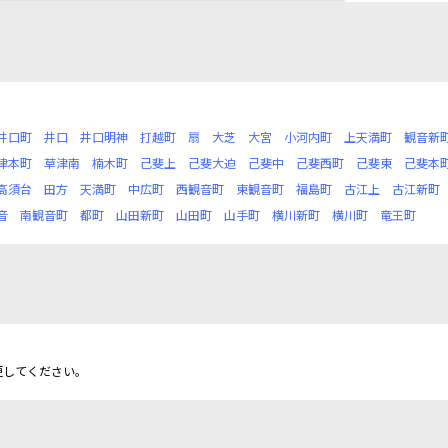
井口町
井口
井口明神
打越町
扇
大芝
大宮
小河内町
上天満町
観音新
津本町
草津南
楠木町
己斐上
己斐大迫
己斐中
己斐西町
己斐東
己斐本
高須台
田方
天満町
中広町
西観音町
東観音町
福島町
古江上
古江新町
音
南観音町
都町
山田新町
山田町
山手町
横川新町
横川町
竜王町
更してください。