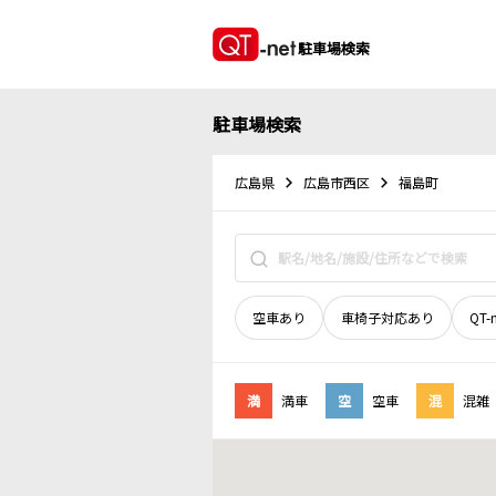
駐車場検索
駐車場検索
広島県
広島市西区
福島町
空車あり
車椅子対応あり
QT-
満
満車
空
空車
混
混雑