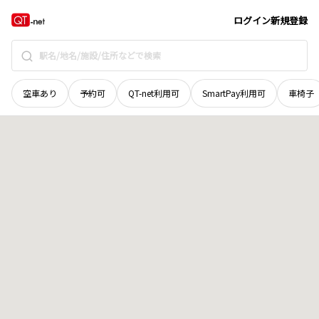
広島県
広島市西区
都町
地域選択で探す
ログイン
新規登録
空車あり
予約可
QT-net利用可
SmartPay利用可
車椅子