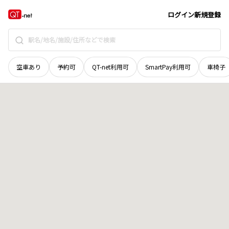
広島県
庄原市
一木町
地域選択で探す
ログイン
新規登録
空車あり
予約可
QT-net利用可
SmartPay利用可
車椅子