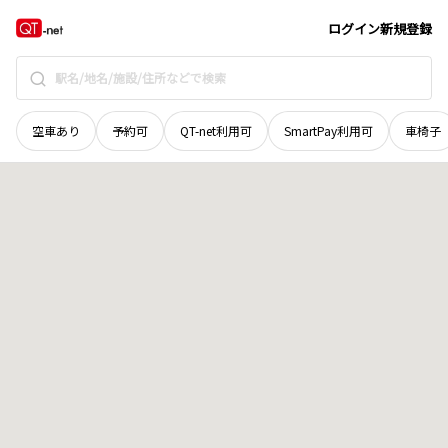
広島県
庄原市
口和町向泉
地域選択で探す
ログイン
新規登録
空車あり
予約可
QT-net利用可
SmartPay利用可
車椅子