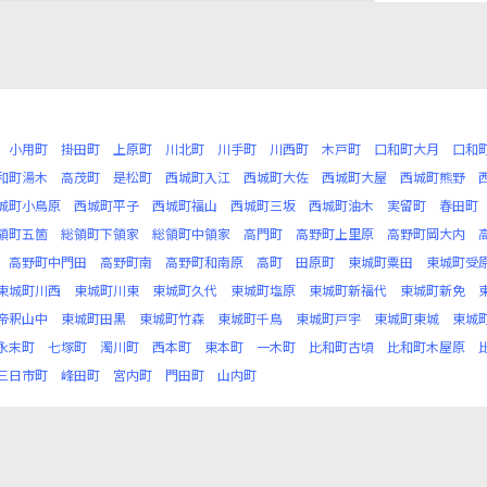
小用町
掛田町
上原町
川北町
川手町
川西町
木戸町
口和町大月
口和
和町湯木
高茂町
是松町
西城町入江
西城町大佐
西城町大屋
西城町熊野
城町小鳥原
西城町平子
西城町福山
西城町三坂
西城町油木
実留町
春田町
領町五箇
総領町下領家
総領町中領家
高門町
高野町上里原
高野町岡大内
高野町中門田
高野町南
高野町和南原
高町
田原町
東城町粟田
東城町受
東城町川西
東城町川東
東城町久代
東城町塩原
東城町新福代
東城町新免
帝釈山中
東城町田黒
東城町竹森
東城町千鳥
東城町戸宇
東城町東城
東城
永末町
七塚町
濁川町
西本町
東本町
一木町
比和町古頃
比和町木屋原
三日市町
峰田町
宮内町
門田町
山内町