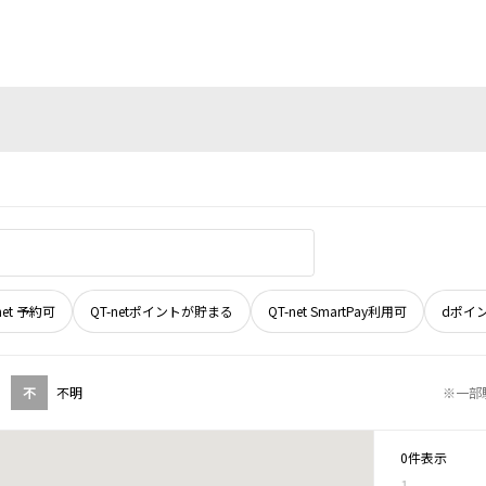
net 予約可
QT-netポイントが貯まる
QT-net SmartPay利用可
dポイ
不
不明
※一部
0件表示
1