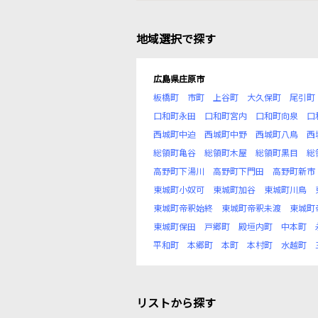
地域選択で探す
広島県庄原市
板橋町
市町
上谷町
大久保町
尾引町
口和町永田
口和町宮内
口和町向泉
口
西城町中迫
西城町中野
西城町八鳥
西
総領町亀谷
総領町木屋
総領町黒目
総
高野町下湯川
高野町下門田
高野町新市
東城町小奴可
東城町加谷
東城町川鳥
東城町帝釈始終
東城町帝釈未渡
東城町
東城町保田
戸郷町
殿垣内町
中本町
平和町
本郷町
本町
本村町
水越町
リストから探す