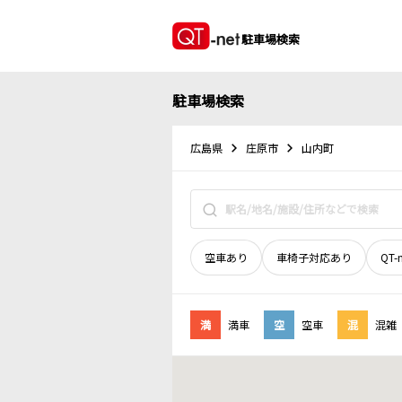
駐車場検索
駐車場検索
広島県
庄原市
山内町
空車あり
車椅子対応あり
QT-
満
満車
空
空車
混
混雑