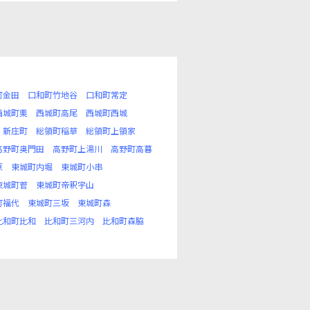
町金田
口和町竹地谷
口和町常定
西城町栗
西城町高尾
西城町西城
新庄町
総領町稲草
総領町上領家
高野町奥門田
高野町上湯川
高野町高暮
原
東城町内堀
東城町小串
東城町菅
東城町帝釈宇山
町福代
東城町三坂
東城町森
比和町比和
比和町三河内
比和町森脇