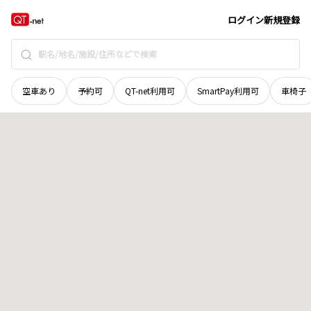
広島県
庄原市
掛田町
地域選択で探す
ログイン
新規登録
空車あり
予約可
QT-net利用可
SmartPay利用可
車椅子