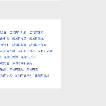
町金田
口和町竹地谷
口和町常定
西城町栗
西城町高尾
西城町西城
新庄町
総領町稲草
総領町上領家
高野町奥門田
高野町上湯川
高野町高暮
原
東城町内堀
東城町小串
東城町菅
東城町帝釈宇山
町福代
東城町三坂
東城町森
比和町比和
比和町三河内
比和町森脇