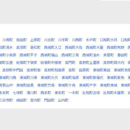
小用町
掛田町
上原町
川北町
川手町
川西町
木戸町
口和町大月
口和
和町湯木
高茂町
是松町
西城町入江
西城町大佐
西城町大屋
西城町熊野
城町小鳥原
西城町平子
西城町福山
西城町三坂
西城町油木
実留町
春田町
領町五箇
総領町下領家
総領町中領家
高門町
高野町上里原
高野町岡大内
高野町中門田
高野町南
高野町和南原
高町
田原町
東城町粟田
東城町受
東城町川西
東城町川東
東城町久代
東城町塩原
東城町新福代
東城町新免
帝釈山中
東城町田黒
東城町竹森
東城町千鳥
東城町戸宇
東城町東城
東城
永末町
七塚町
濁川町
西本町
東本町
一木町
比和町古頃
比和町木屋原
三日市町
峰田町
宮内町
門田町
山内町