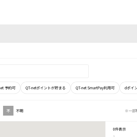
net 予約可
QT-netポイントが貯まる
QT-net SmartPay利用可
dポイ
不
不明
※一部
0件表示
1