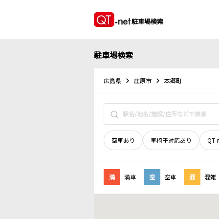
駐車場検索
駐車場検索
広島県
庄原市
本郷町
空車あり
車椅子対応あり
QT-
満
満車
空
空車
混
混雑