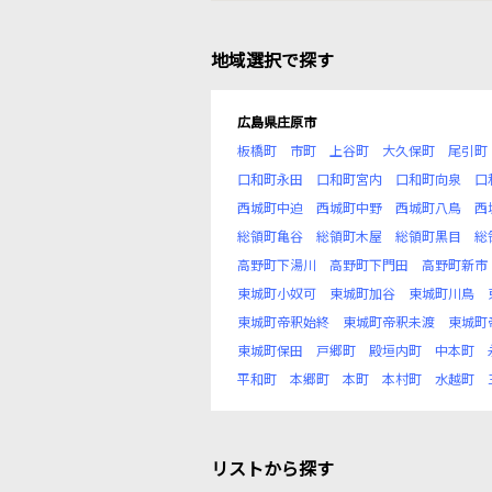
地域選択で探す
広島県庄原市
板橋町
市町
上谷町
大久保町
尾引町
口和町永田
口和町宮内
口和町向泉
口
西城町中迫
西城町中野
西城町八鳥
西
総領町亀谷
総領町木屋
総領町黒目
総
高野町下湯川
高野町下門田
高野町新市
東城町小奴可
東城町加谷
東城町川鳥
東城町帝釈始終
東城町帝釈未渡
東城町
東城町保田
戸郷町
殿垣内町
中本町
平和町
本郷町
本町
本村町
水越町
リストから探す